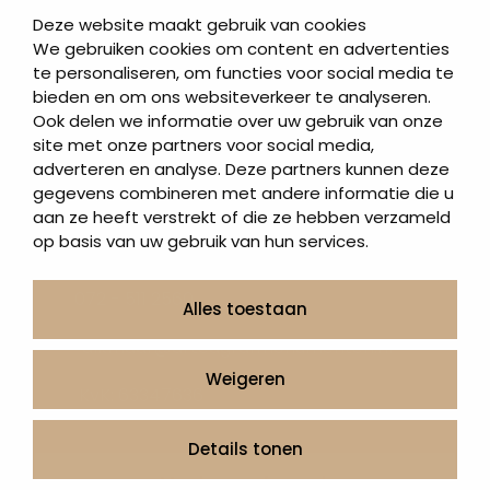
Deze website maakt gebruik van cookies
We gebruiken cookies om content en advertenties
te personaliseren, om functies voor social media te
bieden en om ons websiteverkeer te analyseren.
Alkmaar
Ook delen we informatie over uw gebruik van onze
site met onze partners voor social media,
Ritsevoort 18, 1811 DN Alkmaar, Nederland
adverteren en analyse. Deze partners kunnen deze
Met showtuin en showroom
gegevens combineren met andere informatie die u
Parkeren
aan ze heeft verstrekt of die ze hebben verzameld
U rijdt richting het Noordwest Ziekenhuis en dan
op basis van uw gebruik van hun services.
volgt u de borden Singelgarage.
072 - 511 2560
Alles toestaan
alkmaar@arteagrafmonumenten.nl
Weigeren
KvK: 63347636
Details tonen
Maak een afspraak