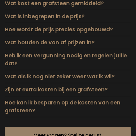
Wat kost een grafsteen gemiddeld?
jullie ontvangen zijn en geholpen hebben
blij met dit mooie gedenkteken.
Anoniem
Wat is inbegrepen in de prijs?
in het maken van de keuzes.
Anoniem
Hoe wordt de prijs precies opgebouwd?
Anoniem
Wat houden de van af prijzen in?
Heb ik een vergunning nodig en regelen jullie
dat?
Wat als ik nog niet zeker weet wat ik wil?
Zijn er extra kosten bij een grafsteen?
Hoe kan ik besparen op de kosten van een
grafsteen?
Meer vragen? Stel ze gerust.