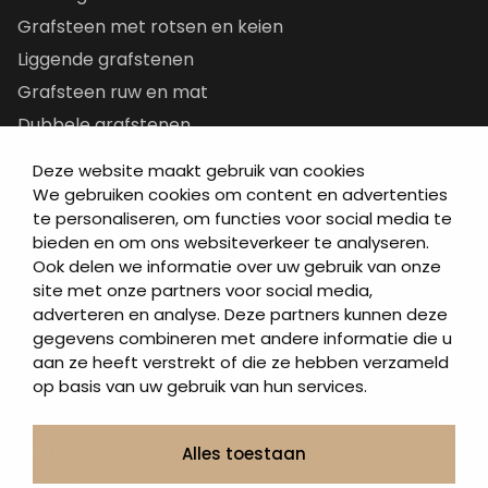
Grafsteen met rotsen en keien
Liggende grafstenen
Grafsteen ruw en mat
Dubbele grafstenen
Korte grafstenen
Deze website maakt gebruik van cookies
Letterplaten
We gebruiken cookies om content en advertenties
te personaliseren, om functies voor social media te
Grafzerken kopen
bieden en om ons websiteverkeer te analyseren.
Ook delen we informatie over uw gebruik van onze
Direct naar
site met onze partners voor social media,
adverteren en analyse. Deze partners kunnen deze
Grafstenen
gegevens combineren met andere informatie die u
As artikelen
aan ze heeft verstrekt of die ze hebben verzameld
Urngrafmonumenten
op basis van uw gebruik van hun services.
Informatie
Over ons
Alles toestaan
Contact