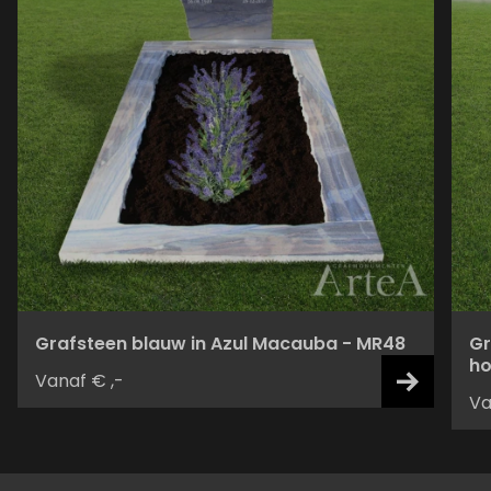
Grafsteen blauw in Azul Macauba - MR48
Gr
ho
Vanaf € ,-
Va