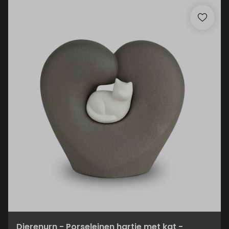
Dierenurn - Porseleinen hartje met kat -