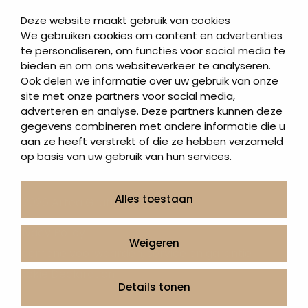
Contact
Deze website maakt gebruik van cookies
Artea in de buurt
We gebruiken cookies om content en advertenties
Onze werkwijze
te personaliseren, om functies voor social media te
bieden en om ons websiteverkeer te analyseren.
Urnen en as sieraden webshop
Ook delen we informatie over uw gebruik van onze
site met onze partners voor social media,
Volg ons op:
adverteren en analyse. Deze partners kunnen deze
gegevens combineren met andere informatie die u
aan ze heeft verstrekt of die ze hebben verzameld
op basis van uw gebruik van hun services.
Alles toestaan
© 2026 Artea Grafmonumenten
Privacy Policy
Weigeren
Algemene voorwaarden, service en garantie
Cookie Declaration
Details tonen