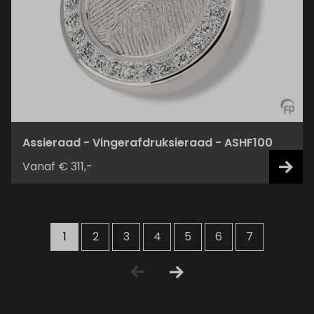
Assieraad - Vingerafdruksieraad - ASHF100
Vanaf € 311,-
1
2
3
4
5
6
7