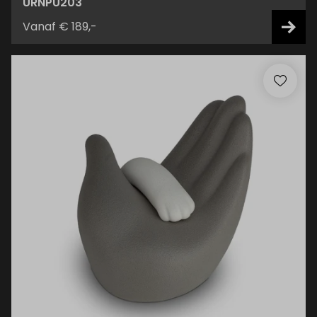
URNPU203
Vanaf € 189,-