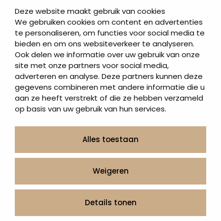
Deze website maakt gebruik van cookies
Bericht *
We gebruiken cookies om content en advertenties
te personaliseren, om functies voor social media te
bieden en om ons websiteverkeer te analyseren.
Ook delen we informatie over uw gebruik van onze
site met onze partners voor social media,
adverteren en analyse. Deze partners kunnen deze
gegevens combineren met andere informatie die u
aan ze heeft verstrekt of die ze hebben verzameld
op basis van uw gebruik van hun services.
Alles toestaan
This site is protected by reCAPTCHA and the Google
Weigeren
Privacy Policy
and
Terms of Service
apply.
Versturen
Details tonen