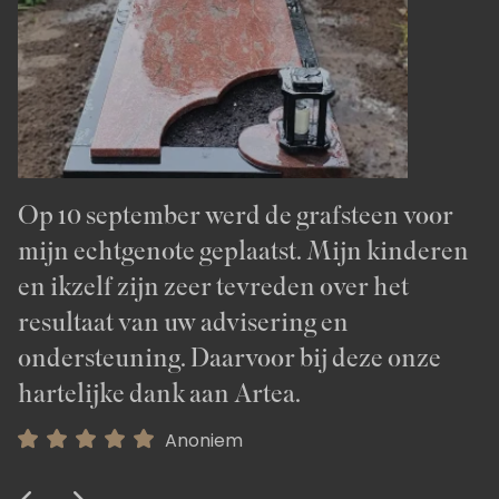
Op 10 september werd de grafsteen voor
Bijgaand de foto van de door u geplaatste
U heeft er iets moois van gemaakt,
mijn echtgenote geplaatst. Mijn kinderen
grafsteen in Ermelo. Wij vinden hem heel
hartelijk dank.
en ikzelf zijn zeer tevreden over het
mooi. Bedankt voor het vakwerk wat u
Anoniem
resultaat van uw advisering en
geleverd heeft.
ondersteuning. Daarvoor bij deze onze
Anoniem
hartelijke dank aan Artea.
Anoniem