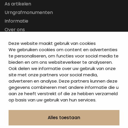
As artikelen
Urngrafmonumenten
Informatie
Over ons
Contact
Deze website maakt gebruik van cookies
Artea in de buurt
We gebruiken cookies om content en advertenties
Onze werkwijze
te personaliseren, om functies voor social media te
bieden en om ons websiteverkeer te analyseren.
Urnen en as sieraden webshop
Ook delen we informatie over uw gebruik van onze
site met onze partners voor social media,
Volg ons op:
adverteren en analyse. Deze partners kunnen deze
gegevens combineren met andere informatie die u
aan ze heeft verstrekt of die ze hebben verzameld
op basis van uw gebruik van hun services.
Alles toestaan
© 2026 Artea Grafmonumenten