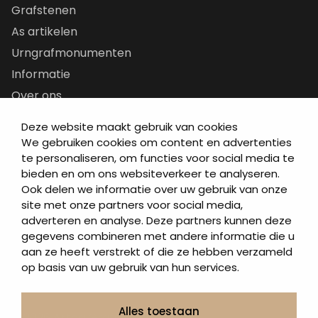
Grafstenen
As artikelen
Urngrafmonumenten
Informatie
Over ons
Contact
Deze website maakt gebruik van cookies
Artea in de buurt
We gebruiken cookies om content en advertenties
te personaliseren, om functies voor social media te
Onze werkwijze
bieden en om ons websiteverkeer te analyseren.
Urnen en as sieraden webshop
Ook delen we informatie over uw gebruik van onze
site met onze partners voor social media,
Volg ons op:
adverteren en analyse. Deze partners kunnen deze
gegevens combineren met andere informatie die u
aan ze heeft verstrekt of die ze hebben verzameld
op basis van uw gebruik van hun services.
Alles toestaan
© 2026 Artea Grafmonumenten