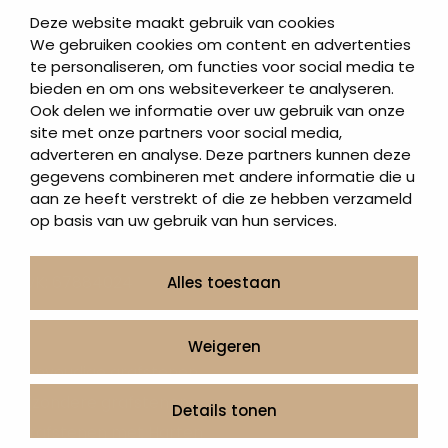
Deze website maakt gebruik van cookies
We gebruiken cookies om content en advertenties
te personaliseren, om functies voor social media te
bieden en om ons websiteverkeer te analyseren.
Ook delen we informatie over uw gebruik van onze
Alkmaar
site met onze partners voor social media,
Ritsevoort 18, 1811 DN Alkmaar, Nederland
adverteren en analyse. Deze partners kunnen deze
KvK: 63347636
gegevens combineren met andere informatie die u
aan ze heeft verstrekt of die ze hebben verzameld
Veenendaal
op basis van uw gebruik van hun services.
Kruisboog 28, 3905 TG Veenendaal, Nederland
KvK: 67884024
Alles toestaan
Inspiratie opdoen
Weigeren
Eenvoudige grafstenen
Bijzondere grafstenen
Details tonen
Grafstenen met Harten