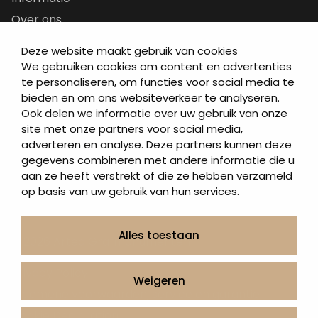
Over ons
Contact
Deze website maakt gebruik van cookies
Artea in de buurt
We gebruiken cookies om content en advertenties
te personaliseren, om functies voor social media te
Onze werkwijze
bieden en om ons websiteverkeer te analyseren.
Urnen en as sieraden webshop
Ook delen we informatie over uw gebruik van onze
site met onze partners voor social media,
Volg ons op:
adverteren en analyse. Deze partners kunnen deze
gegevens combineren met andere informatie die u
aan ze heeft verstrekt of die ze hebben verzameld
op basis van uw gebruik van hun services.
Alles toestaan
© 2026 Artea Grafmonumenten
Privacy Policy
Weigeren
Algemene voorwaarden, service en garantie
Cookie Declaration