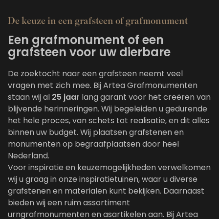
Informatie over Grafstenen
Onz
De keuze in een grafsteen of grafmonument
Een grafmonument of een
grafsteen voor uw dierbare
De zoektocht naar een
grafsteen
neemt veel
vragen met zich mee. Bij Artea Grafmonumenten
staan wij al
25 jaar
lang garant voor het creëren van
blijvende herinneringen. Wij begeleiden u gedurende
het hele proces, van schets tot realisatie, en dit alles
binnen uw budget. Wij plaatsen
grafstenen
en
monumenten op
begraafplaatsen
door heel
Nederland.
Voor
inspiratie
en keuzemogelijkheden verwelkomen
wij u graag in onze inspiratietuinen, waar u diverse
grafstenen en materialen kunt bekijken. Daarnaast
bieden wij een ruim assortiment
urngrafmonumenten
en
asartikelen
aan. Bij Artea