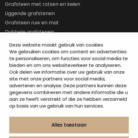
Grafsteen met rotsen en keien
Liggende grafstenen
Grafsteen ruw en mat
Dubbele grafstenen
Korte grafstenen
Deze website maakt gebruik van cookies
Letterplaten
We gebruiken cookies om content en advertenties
te personaliseren, om functies voor social media te
Grafzerken kopen
bieden en om ons websiteverkeer te analyseren.
Ook delen we informatie over uw gebruik van onze
Direct naar
site met onze partners voor social media,
adverteren en analyse. Deze partners kunnen deze
Grafstenen
gegevens combineren met andere informatie die u
As artikelen
aan ze heeft verstrekt of die ze hebben verzameld
Urngrafmonumenten
op basis van uw gebruik van hun services.
Informatie
Over ons
Alles toestaan
Contact