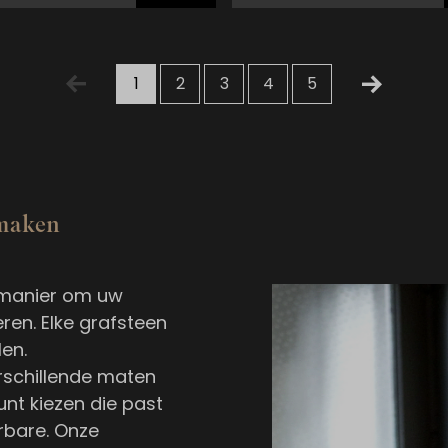
1
2
3
4
5
 maken
e manier om uw
ren. Elke grafsteen
en.
erschillende maten
nt kiezen die past
rbare. Onze