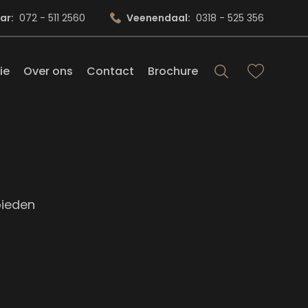
ar:
072 - 511 2560
Veenendaal:
0318 - 525 356
ie
Over ons
Contact
Brochure
bieden