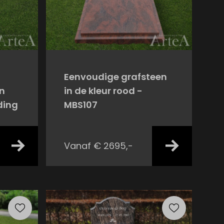
Eenvoudige grafsteen
n
in de kleur rood -
ding
MBS107
Vanaf € 2695,-