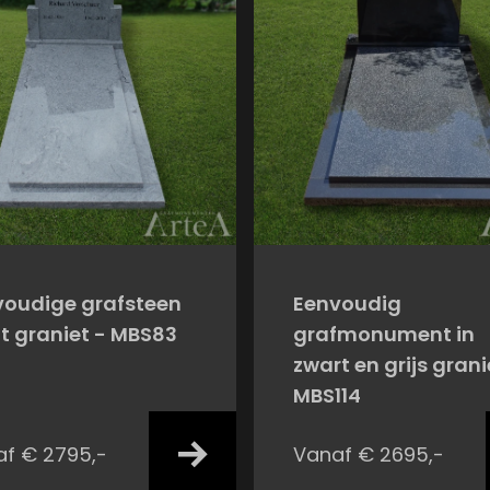
voudige grafsteen
Eenvoudig
it graniet - MBS83
grafmonument in
zwart en grijs grani
MBS114
f € 2795,-
Vanaf € 2695,-