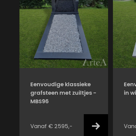
Eenvoudige klassieke
Een
grafsteen met zuiltjes -
in w
MBS96
Vanaf € 2595,-
Vana