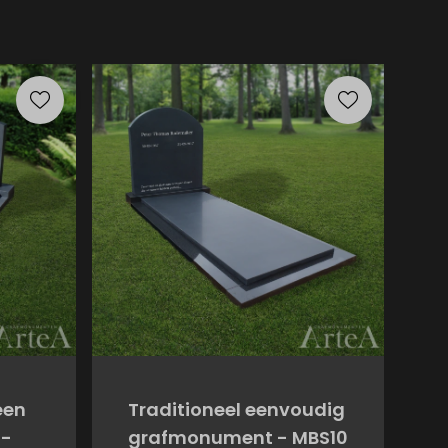
een
Traditioneel eenvoudig
 -
grafmonument - MBS10