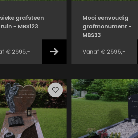
sieke grafsteen
Mooi eenvoudig
tuin - MBS123
grafmonument -
MBS33
f € 2695,-
Vanaf € 2595,-