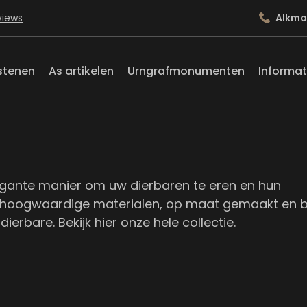
views
Alkma
stenen
As artikelen
Urngrafmonumenten
Informat
elegante manier om uw dierbaren te eren en hun
n hoogwaardige materialen, op maat gemaakt en 
 dierbare.
Bekijk hier onze hele collectie.