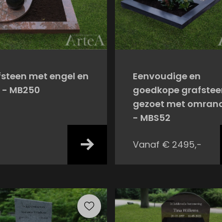
steen met engel en
Eenvoudige en
t - MB250
goedkope grafstee
gezoet met omran
- MBS52
Vanaf € 2495,-