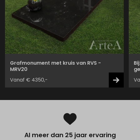
Grafmonument met kruis van RVS -
Bi
MRV20
ge
Vanaf € 4350,-
Va
Al meer dan 25 jaar ervaring