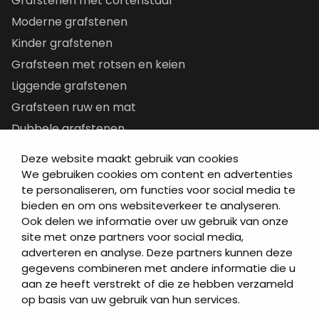
Grafstenen met cortenstaal
Moderne grafstenen
Kinder grafstenen
Grafsteen met rotsen en keien
Liggende grafstenen
Grafsteen ruw en mat
Dubbele grafstenen
Korte grafstenen
Deze website maakt gebruik van cookies
Letterplaten
We gebruiken cookies om content en advertenties
te personaliseren, om functies voor social media te
Grafzerken kopen
bieden en om ons websiteverkeer te analyseren.
Ook delen we informatie over uw gebruik van onze
Direct naar
site met onze partners voor social media,
adverteren en analyse. Deze partners kunnen deze
Grafstenen
gegevens combineren met andere informatie die u
As artikelen
aan ze heeft verstrekt of die ze hebben verzameld
Urngrafmonumenten
op basis van uw gebruik van hun services.