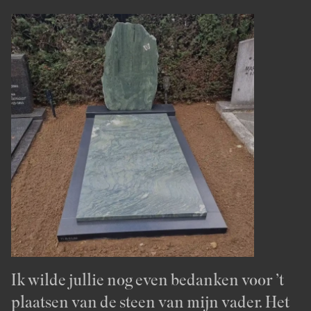
Ik wilde jullie nog even bedanken voor ’t
Vandaag is het grafmonument van mijn
Afgelopen middag ben ik even wezen
plaatsen van de steen van mijn vader. Het
man helemaal klaar gemaakt. Ben erg
kijken naar het graf en ben zeer te spreken