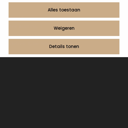
Informatie
Over ons
Alles toestaan
Contact
Artea in de buurt
Weigeren
Onze werkwijze
Urnen en as sieraden webshop
Details tonen
Volg ons op:
© 2026 Artea Grafmonumenten
Privacy Policy
Algemene voorwaarden, service en garantie