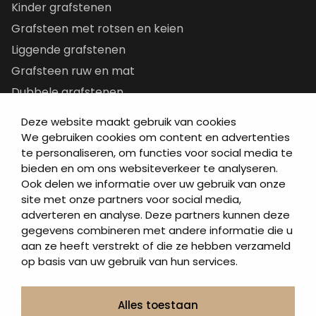
Kinder grafstenen
Grafsteen met rotsen en keien
Liggende grafstenen
Grafsteen ruw en mat
Dubbele grafstenen
Korte grafstenen
Deze website maakt gebruik van cookies
Letterplaten
We gebruiken cookies om content en advertenties
te personaliseren, om functies voor social media te
Grafzerken kopen
bieden en om ons websiteverkeer te analyseren.
Ook delen we informatie over uw gebruik van onze
Direct naar
site met onze partners voor social media,
adverteren en analyse. Deze partners kunnen deze
Grafstenen
gegevens combineren met andere informatie die u
As artikelen
aan ze heeft verstrekt of die ze hebben verzameld
Urngrafmonumenten
op basis van uw gebruik van hun services.
Informatie
Over ons
Alles toestaan