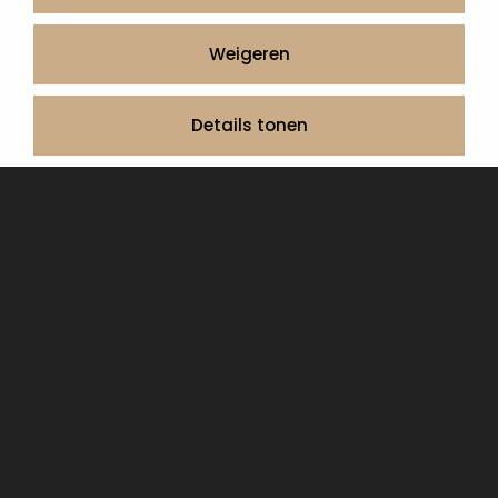
Contact
Artea in de buurt
Weigeren
Onze werkwijze
Urnen en as sieraden webshop
Details tonen
Volg ons op:
© 2026 Artea Grafmonumenten
Privacy Policy
Algemene voorwaarden, service en garantie
Cookie Declaration