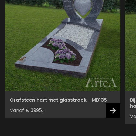
Grafsteen hart met glasstrook - MB135
Bi
ha
Vanaf € 3995,-
Va