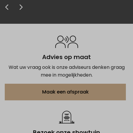
Anoniem
Anoniem
Anoniem
Anoniem
Anoniem
krijgen van het grafmonument.
prijs zeer concurrerend. Kortom de 5
afscheid.
Anoniem
Anoniem
sterren zijn zeker terecht.
Anoniem
Anoniem
Anoniem
Advies op maat
Wat uw vraag ook is onze adviseurs denken graag
mee in mogelijkheden.
Maak een afspraak
Bezoek onze showtuin