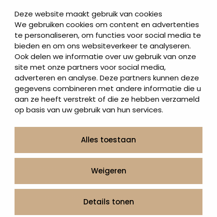
Korte grafstenen
Deze website maakt gebruik van cookies
Letterplaten
We gebruiken cookies om content en advertenties
te personaliseren, om functies voor social media te
Grafzerken kopen
bieden en om ons websiteverkeer te analyseren.
Ook delen we informatie over uw gebruik van onze
Direct naar
site met onze partners voor social media,
adverteren en analyse. Deze partners kunnen deze
Grafstenen
gegevens combineren met andere informatie die u
As artikelen
aan ze heeft verstrekt of die ze hebben verzameld
Urngrafmonumenten
op basis van uw gebruik van hun services.
Informatie
Over ons
Alles toestaan
Contact
Artea in de buurt
Weigeren
Onze werkwijze
Urnen en as sieraden webshop
Details tonen