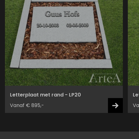
Letterplaat met rand - LP20
Le
Vanaf € 895,-
Va