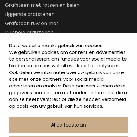
Grafsteen met rotsen en keien
Liggende grafstenen
Grafsteen ruw en mat
Dubbele grafstenen
Korte grafstenen
Deze website maakt gebruik van cookies
Letterplaten
We gebruiken cookies om content en advertenties
te personaliseren, om functies voor social media te
Grafzerken kopen
bieden en om ons websiteverkeer te analyseren.
Ook delen we informatie over uw gebruik van onze
Direct naar
site met onze partners voor social media,
adverteren en analyse. Deze partners kunnen deze
Grafstenen
gegevens combineren met andere informatie die u
As artikelen
aan ze heeft verstrekt of die ze hebben verzameld
Urngrafmonumenten
op basis van uw gebruik van hun services.
Informatie
Over ons
Alles toestaan
Contact