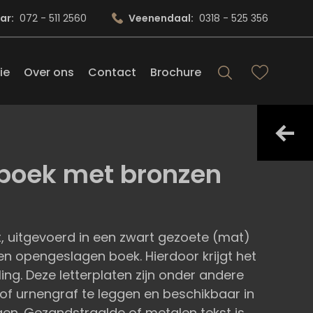
ar:
072 - 511 2560
Veenendaal:
0318 - 525 356
ie
Over ons
Contact
Brochure
s boek met bronzen
, uitgevoerd in een zwart gezoete (mat)
n opengeslagen boek. Hierdoor krijgt het
ng. Deze letterplaten zijn onder andere
f urnengraf te leggen en beschikbaar in
en. Gezandstraalde of metalen tekst is