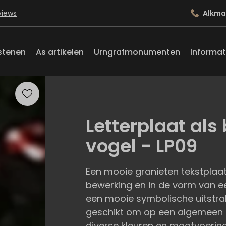
views
Alkma
stenen
As artikelen
Urngrafmonumenten
Informat
Letterplaat al
vogel - LP09
Een mooie granieten tekstplaat
bewerking en in de vorm van ee
een mooie symbolische uitstrali
geschikt om op een algemeen o
diverse kleuren en maatvoering