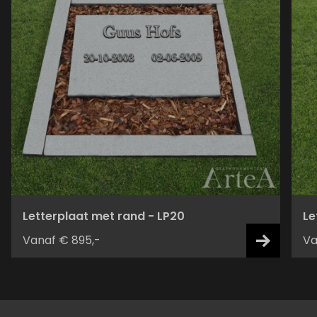
Letterplaat met rand - LP20
Le
Vanaf € 895,-
Va