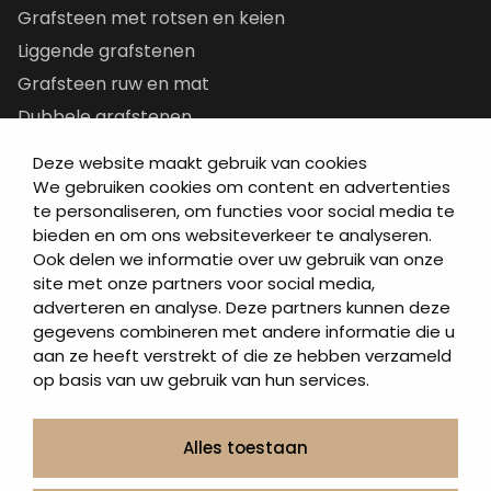
Grafsteen met rotsen en keien
Liggende grafstenen
Grafsteen ruw en mat
Dubbele grafstenen
Korte grafstenen
Deze website maakt gebruik van cookies
Letterplaten
We gebruiken cookies om content en advertenties
te personaliseren, om functies voor social media te
Grafzerken kopen
bieden en om ons websiteverkeer te analyseren.
Ook delen we informatie over uw gebruik van onze
Direct naar
site met onze partners voor social media,
adverteren en analyse. Deze partners kunnen deze
Grafstenen
gegevens combineren met andere informatie die u
As artikelen
aan ze heeft verstrekt of die ze hebben verzameld
Urngrafmonumenten
op basis van uw gebruik van hun services.
Informatie
Over ons
Alles toestaan
Contact