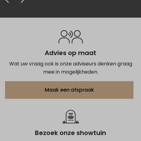
krijgen van het grafmonument.
prijs zeer concurrerend. Kortom de 5
afscheid.
van mijn vader en broer ziet er weer goed
Anoniem
Anoniem
Anoniem
sterren zijn zeker terecht.
uit, nadat jullie het hebben opgekapt.
Anoniem
Anoniem
Bedankt voor de zeer prettige service.
Anoniem
Anoniem
Advies op maat
Wat uw vraag ook is onze adviseurs denken graag
mee in mogelijkheden.
Maak een afspraak
Bezoek onze showtuin