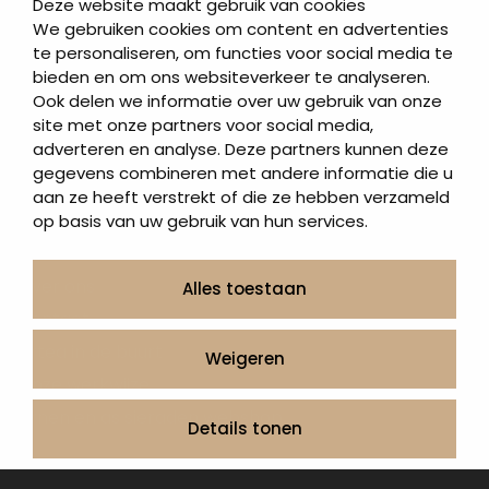
Deze website maakt gebruik van cookies
Letterplaten
We gebruiken cookies om content en advertenties
te personaliseren, om functies voor social media te
Grafzerken kopen
bieden en om ons websiteverkeer te analyseren.
Ook delen we informatie over uw gebruik van onze
Direct naar
site met onze partners voor social media,
adverteren en analyse. Deze partners kunnen deze
Grafstenen
gegevens combineren met andere informatie die u
As artikelen
aan ze heeft verstrekt of die ze hebben verzameld
Urngrafmonumenten
op basis van uw gebruik van hun services.
Informatie
Over ons
Alles toestaan
Contact
Artea in de buurt
Weigeren
Onze werkwijze
Urnen en as sieraden webshop
Details tonen
Volg ons op: