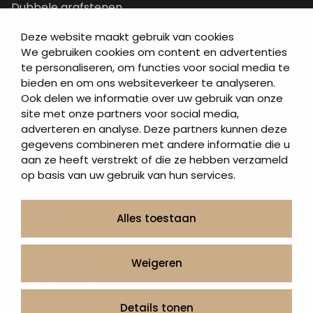
Dubbele grafstenen
Korte grafstenen
Deze website maakt gebruik van cookies
Letterplaten
We gebruiken cookies om content en advertenties
te personaliseren, om functies voor social media te
Grafzerken kopen
bieden en om ons websiteverkeer te analyseren.
Ook delen we informatie over uw gebruik van onze
Direct naar
site met onze partners voor social media,
adverteren en analyse. Deze partners kunnen deze
Grafstenen
gegevens combineren met andere informatie die u
As artikelen
aan ze heeft verstrekt of die ze hebben verzameld
Urngrafmonumenten
op basis van uw gebruik van hun services.
Informatie
Over ons
Alles toestaan
Contact
Artea in de buurt
Weigeren
Onze werkwijze
Urnen en as sieraden webshop
Details tonen