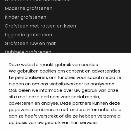
Moderne grafstenen
Kinder grafstenen
Grafsteen met rotsen en keien
Liggende grafstenen
Grafsteen ruw en mat
Dubbele grafstenen
Korte grafstenen
Deze website maakt gebruik van cookies
Letterplaten
We gebruiken cookies om content en advertenties
te personaliseren, om functies voor social media te
Grafzerken kopen
bieden en om ons websiteverkeer te analyseren.
Ook delen we informatie over uw gebruik van onze
Direct naar
site met onze partners voor social media,
adverteren en analyse. Deze partners kunnen deze
Grafstenen
gegevens combineren met andere informatie die u
As artikelen
aan ze heeft verstrekt of die ze hebben verzameld
Urngrafmonumenten
op basis van uw gebruik van hun services.