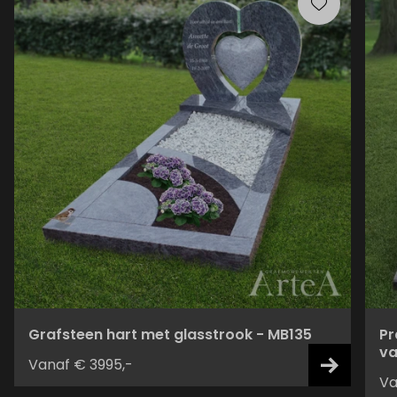
Grafsteen hart met glasstrook - MB135
Pr
va
Vanaf € 3995,-
Va