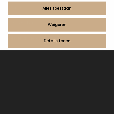
Informatie
Over ons
Alles toestaan
Contact
Artea in de buurt
Weigeren
Onze werkwijze
Urnen en as sieraden webshop
Details tonen
Volg ons op:
© 2026 Artea Grafmonumenten
Privacy Policy
Algemene voorwaarden, service en garantie
Cookie Declaration