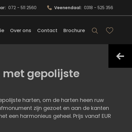
ar:
072 - 511 2560
Veenendaal:
0318 - 525 356
ie
Over ons
Contact
Brochure
met gepolijste
olijste harten, om de harten heen ruw
afmonument zijn gezoet en aan de kanten
et een harmonieus geheel. Prijs vanaf EUR