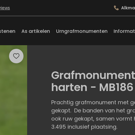
views
Alkma
stenen
As artikelen
Urngrafmonumenten
Informat
Grafmonument 
harten - MB186
Prachtig grafmonument met gep
gekapt. De banden van het gr
ook ruw gekapt, samen vormt h
3.495 inclusief plaatsing.