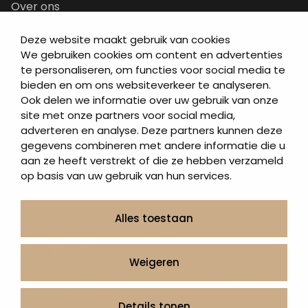
Over ons
Contact
Deze website maakt gebruik van cookies
Artea in de buurt
We gebruiken cookies om content en advertenties
Onze werkwijze
te personaliseren, om functies voor social media te
bieden en om ons websiteverkeer te analyseren.
Urnen en as sieraden webshop
Ook delen we informatie over uw gebruik van onze
site met onze partners voor social media,
Volg ons op:
adverteren en analyse. Deze partners kunnen deze
gegevens combineren met andere informatie die u
aan ze heeft verstrekt of die ze hebben verzameld
op basis van uw gebruik van hun services.
Alles toestaan
© 2026 Artea Grafmonumenten
Privacy Policy
Weigeren
Algemene voorwaarden, service en garantie
Cookie Declaration
Details tonen