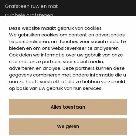
Grafsteen ruw en mat
Dubbele grafstenen
Korte grafstenen
Deze website maakt gebruik van cookies
Letterplaten
We gebruiken cookies om content en advertenties
te personaliseren, om functies voor social media te
Grafzerken kopen
bieden en om ons websiteverkeer te analyseren.
Ook delen we informatie over uw gebruik van onze
Direct naar
site met onze partners voor social media,
adverteren en analyse. Deze partners kunnen deze
Grafstenen
gegevens combineren met andere informatie die u
As artikelen
aan ze heeft verstrekt of die ze hebben verzameld
Urngrafmonumenten
op basis van uw gebruik van hun services.
Informatie
Over ons
Alles toestaan
Contact
Artea in de buurt
Weigeren
Onze werkwijze