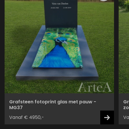
Grafsteen fotoprint glas met pauw -
Gr
MG37
zo
Vanaf € 4950,-
Va