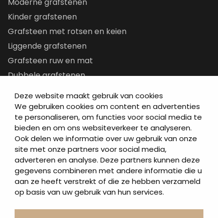
Moderne grafstenen
Kinder grafstenen
Grafsteen met rotsen en keien
Liggende grafstenen
Grafsteen ruw en mat
Dubbele grafstenen
Korte grafstenen
Deze website maakt gebruik van cookies
Letterplaten
We gebruiken cookies om content en advertenties
te personaliseren, om functies voor social media te
Grafzerken kopen
bieden en om ons websiteverkeer te analyseren.
Ook delen we informatie over uw gebruik van onze
Direct naar
site met onze partners voor social media,
adverteren en analyse. Deze partners kunnen deze
Grafstenen
gegevens combineren met andere informatie die u
As artikelen
aan ze heeft verstrekt of die ze hebben verzameld
Urngrafmonumenten
op basis van uw gebruik van hun services.
Informatie