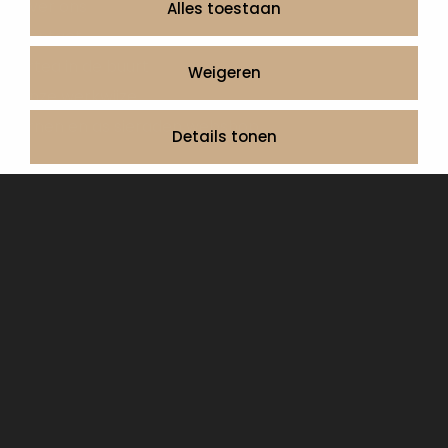
Over ons
Alles toestaan
Contact
Artea in de buurt
Weigeren
Onze werkwijze
Urnen en as sieraden webshop
Details tonen
Volg ons op:
© 2026 Artea Grafmonumenten
Privacy Policy
Algemene voorwaarden, service en garantie
Cookie Declaration