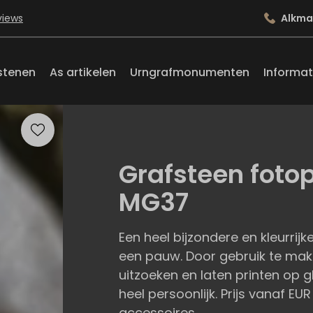
views
Alkma
stenen
As artikelen
Urngrafmonumenten
Informat
Grafsteen foto
MG37
Een heel bijzondere en kleurrij
een pauw. Door gebruik te make
uitzoeken en laten printen op g
heel persoonlijk. Prijs vanaf EUR
accessoires.