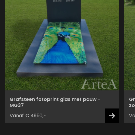
Grafsteen fotoprint glas met pauw -
Gr
MG37
zo
Vanaf € 4950,-
Va