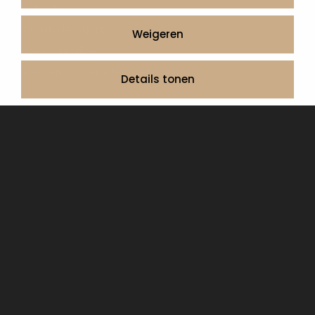
Contact
Artea in de buurt
Weigeren
Onze werkwijze
Urnen en as sieraden webshop
Details tonen
Volg ons op:
© 2026 Artea Grafmonumenten
Privacy Policy
Algemene voorwaarden, service en garantie
Cookie Declaration