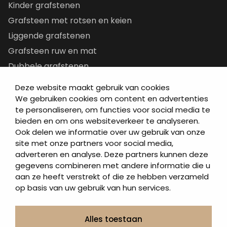
Kinder grafstenen
Grafsteen met rotsen en keien
Liggende grafstenen
Grafsteen ruw en mat
Dubbele grafstenen
Korte grafstenen
Deze website maakt gebruik van cookies
Letterplaten
We gebruiken cookies om content en advertenties
te personaliseren, om functies voor social media te
Grafzerken kopen
bieden en om ons websiteverkeer te analyseren.
Ook delen we informatie over uw gebruik van onze
Direct naar
site met onze partners voor social media,
adverteren en analyse. Deze partners kunnen deze
Grafstenen
gegevens combineren met andere informatie die u
As artikelen
aan ze heeft verstrekt of die ze hebben verzameld
Urngrafmonumenten
op basis van uw gebruik van hun services.
Informatie
Over ons
Alles toestaan