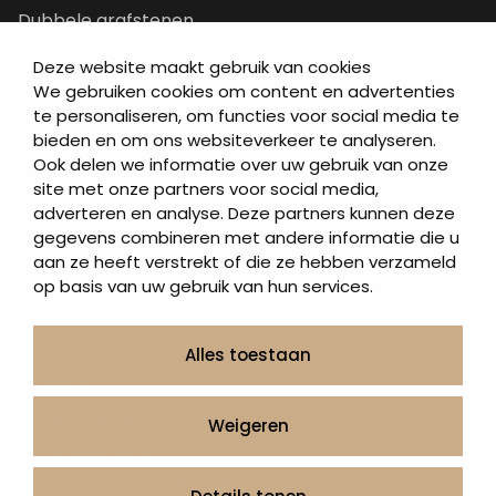
Dubbele grafstenen
Korte grafstenen
Deze website maakt gebruik van cookies
Letterplaten
We gebruiken cookies om content en advertenties
te personaliseren, om functies voor social media te
Grafzerken kopen
bieden en om ons websiteverkeer te analyseren.
Ook delen we informatie over uw gebruik van onze
Direct naar
site met onze partners voor social media,
adverteren en analyse. Deze partners kunnen deze
Grafstenen
gegevens combineren met andere informatie die u
As artikelen
aan ze heeft verstrekt of die ze hebben verzameld
Urngrafmonumenten
op basis van uw gebruik van hun services.
Informatie
Over ons
Alles toestaan
Contact
Artea in de buurt
Weigeren
Onze werkwijze
Urnen en as sieraden webshop