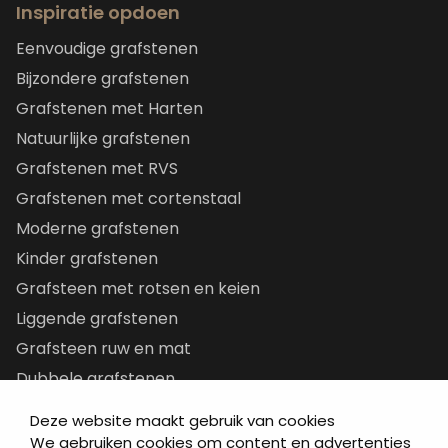
Inspiratie opdoen
Eenvoudige grafstenen
Bijzondere grafstenen
Grafstenen met Harten
Natuurlijke grafstenen
Grafstenen met RVS
Grafstenen met cortenstaal
Moderne grafstenen
Kinder grafstenen
Grafsteen met rotsen en keien
Liggende grafstenen
Grafsteen ruw en mat
Dubbele grafstenen
Korte grafstenen
Deze website maakt gebruik van cookies
Letterplaten
We gebruiken cookies om content en advertenties