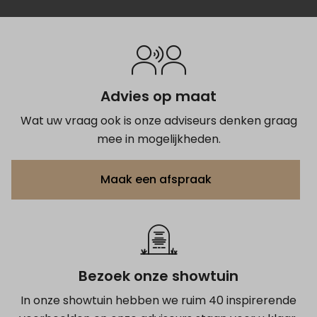
sterren zijn zeker terecht.
Anoniem
Anoniem
Anoniem
Advies op maat
Wat uw vraag ook is onze adviseurs denken graag
mee in mogelijkheden.
Maak een afspraak
Bezoek onze showtuin
In onze showtuin hebben we ruim 40 inspirerende