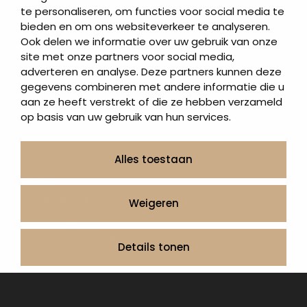
te personaliseren, om functies voor social media te
Grafzerken kopen
bieden en om ons websiteverkeer te analyseren.
Ook delen we informatie over uw gebruik van onze
Direct naar
site met onze partners voor social media,
adverteren en analyse. Deze partners kunnen deze
Grafstenen
gegevens combineren met andere informatie die u
As artikelen
aan ze heeft verstrekt of die ze hebben verzameld
Urngrafmonumenten
op basis van uw gebruik van hun services.
Informatie
Over ons
Alles toestaan
Contact
Artea in de buurt
Weigeren
Onze werkwijze
Urnen en as sieraden webshop
Details tonen
Volg ons op: