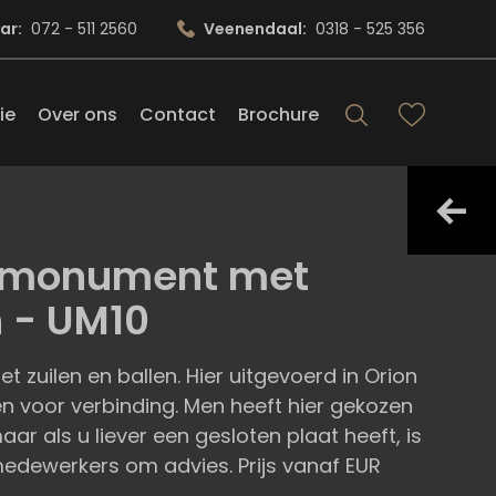
ar:
072 - 511 2560
Veenendaal:
0318 - 525 356
ie
Over ons
Contact
Brochure
rnmonument met
n - UM10
uilen en ballen. Hier uitgevoerd in Orion
en voor verbinding. Men heeft hier gekozen
ar als u liever een gesloten plaat heeft, is
medewerkers om advies. Prijs vanaf EUR