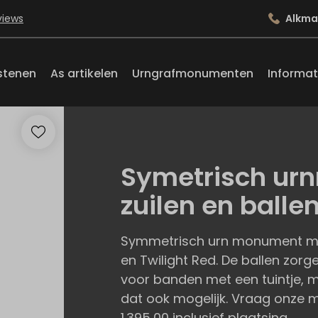
views
Alkma
stenen
As artikelen
Urngrafmonumenten
Informat
Symetrisch u
zuilen en balle
Symmetrisch urn monument met z
en Twilight Red. De ballen zorg
voor banden met een tuintje, ma
dat ook mogelijk. Vraag onze 
1.395,00 inclusief plaatsing