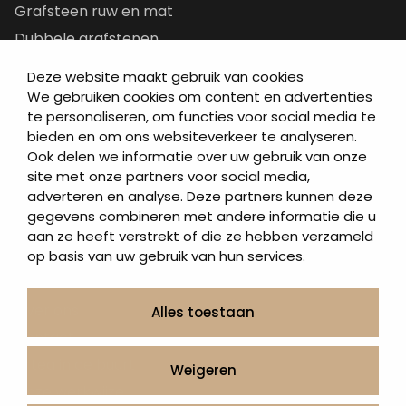
Grafsteen ruw en mat
Dubbele grafstenen
Korte grafstenen
Deze website maakt gebruik van cookies
Letterplaten
We gebruiken cookies om content en advertenties
te personaliseren, om functies voor social media te
Grafzerken kopen
bieden en om ons websiteverkeer te analyseren.
Ook delen we informatie over uw gebruik van onze
Direct naar
site met onze partners voor social media,
adverteren en analyse. Deze partners kunnen deze
Grafstenen
gegevens combineren met andere informatie die u
As artikelen
aan ze heeft verstrekt of die ze hebben verzameld
Urngrafmonumenten
op basis van uw gebruik van hun services.
Informatie
Over ons
Alles toestaan
Contact
Artea in de buurt
Weigeren
Onze werkwijze