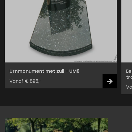
Urnmonument met zuil - UM8
Ee
tr
Vanaf € 895,-
Va