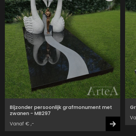
Bijzonder persoonlijk grafmonument met
Gr
zwanen - MB297
Va
Vanaf € ,-