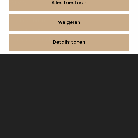
Over ons
Alles toestaan
Contact
Artea in de buurt
Weigeren
Onze werkwijze
Urnen en as sieraden webshop
Details tonen
Volg ons op:
© 2026 Artea Grafmonumenten
Privacy Policy
Algemene voorwaarden, service en garantie
Cookie Declaration