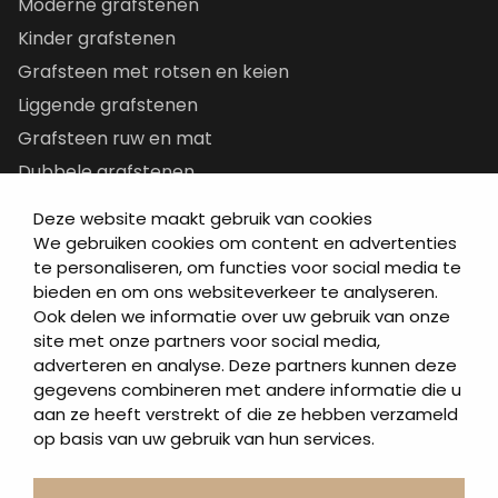
Moderne grafstenen
Kinder grafstenen
Grafsteen met rotsen en keien
Liggende grafstenen
Grafsteen ruw en mat
Dubbele grafstenen
Korte grafstenen
Deze website maakt gebruik van cookies
Letterplaten
We gebruiken cookies om content en advertenties
te personaliseren, om functies voor social media te
Grafzerken kopen
bieden en om ons websiteverkeer te analyseren.
Ook delen we informatie over uw gebruik van onze
Direct naar
site met onze partners voor social media,
adverteren en analyse. Deze partners kunnen deze
Grafstenen
gegevens combineren met andere informatie die u
As artikelen
aan ze heeft verstrekt of die ze hebben verzameld
Urngrafmonumenten
op basis van uw gebruik van hun services.
Informatie