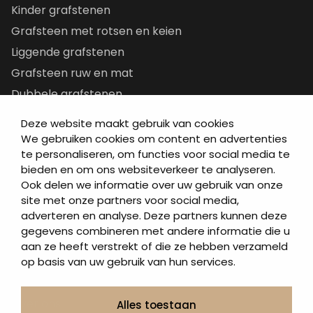
Kinder grafstenen
Grafsteen met rotsen en keien
Liggende grafstenen
Grafsteen ruw en mat
Dubbele grafstenen
Korte grafstenen
Deze website maakt gebruik van cookies
Letterplaten
We gebruiken cookies om content en advertenties
te personaliseren, om functies voor social media te
Grafzerken kopen
bieden en om ons websiteverkeer te analyseren.
Ook delen we informatie over uw gebruik van onze
Direct naar
site met onze partners voor social media,
adverteren en analyse. Deze partners kunnen deze
Grafstenen
gegevens combineren met andere informatie die u
As artikelen
aan ze heeft verstrekt of die ze hebben verzameld
Urngrafmonumenten
op basis van uw gebruik van hun services.
Informatie
Over ons
Alles toestaan