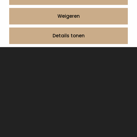
Contact
Artea in de buurt
Weigeren
Onze werkwijze
Urnen en as sieraden webshop
Details tonen
Volg ons op:
© 2026 Artea Grafmonumenten
Privacy Policy
Algemene voorwaarden, service en garantie
Cookie Declaration