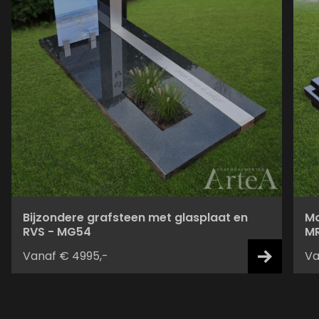
Bijzondere grafsteen met glasplaat en
Mo
RVS - MG54
M
Vanaf € 4995,-
Va