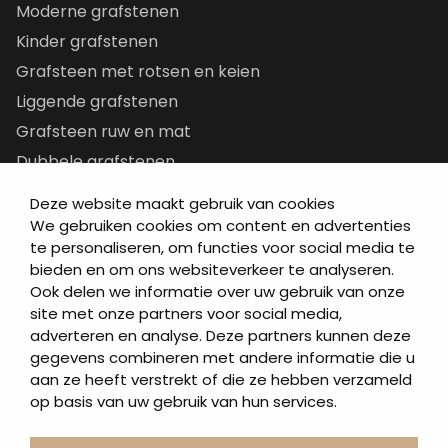
Moderne grafstenen
Kinder grafstenen
Grafsteen met rotsen en keien
Liggende grafstenen
Grafsteen ruw en mat
Dubbele grafstenen
Korte grafstenen
Deze website maakt gebruik van cookies
Letterplaten
We gebruiken cookies om content en advertenties
te personaliseren, om functies voor social media te
Grafzerken kopen
bieden en om ons websiteverkeer te analyseren.
Ook delen we informatie over uw gebruik van onze
Direct naar
site met onze partners voor social media,
adverteren en analyse. Deze partners kunnen deze
Grafstenen
gegevens combineren met andere informatie die u
As artikelen
aan ze heeft verstrekt of die ze hebben verzameld
Urngrafmonumenten
op basis van uw gebruik van hun services.
Informatie