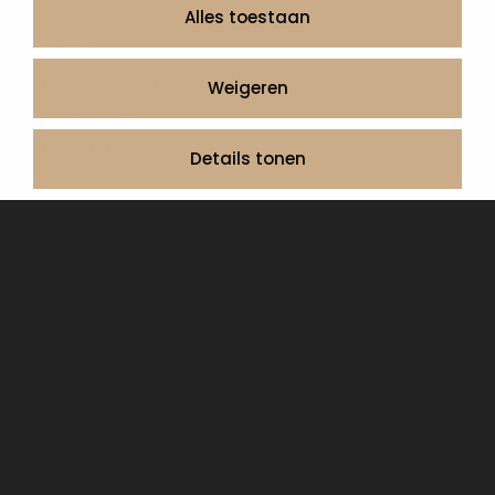
Over ons
Alles toestaan
Contact
Artea in de buurt
Weigeren
Onze werkwijze
Urnen en as sieraden webshop
Details tonen
Volg ons op:
© 2026 Artea Grafmonumenten
Privacy Policy
Algemene voorwaarden, service en garantie
Cookie Declaration