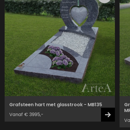
Grafsteen hart met glasstrook - MB135
Gr
M
Vanaf € 3995,-
Va