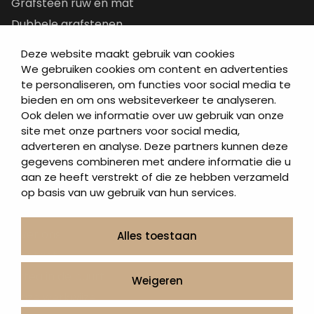
Grafsteen ruw en mat
Dubbele grafstenen
Korte grafstenen
Deze website maakt gebruik van cookies
Letterplaten
We gebruiken cookies om content en advertenties
te personaliseren, om functies voor social media te
Grafzerken kopen
bieden en om ons websiteverkeer te analyseren.
Ook delen we informatie over uw gebruik van onze
Direct naar
site met onze partners voor social media,
adverteren en analyse. Deze partners kunnen deze
Grafstenen
gegevens combineren met andere informatie die u
As artikelen
aan ze heeft verstrekt of die ze hebben verzameld
Urngrafmonumenten
op basis van uw gebruik van hun services.
Informatie
Over ons
Alles toestaan
Contact
Artea in de buurt
Weigeren
Onze werkwijze