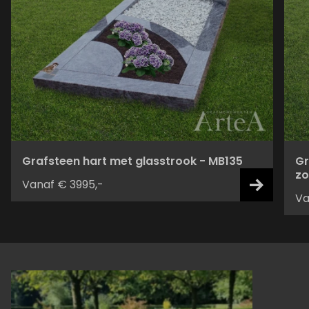
Grafsteen hart met glasstrook - MB135
Gr
zo
Vanaf € 3995,-
Va