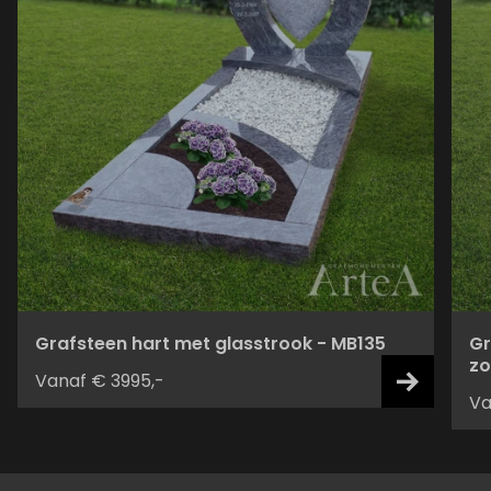
Grafsteen hart met glasstrook - MB135
Gr
zo
Vanaf € 3995,-
Va