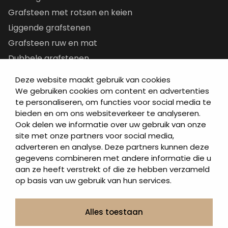
Grafsteen met rotsen en keien
Liggende grafstenen
Grafsteen ruw en mat
Dubbele grafstenen
Korte grafstenen
Deze website maakt gebruik van cookies
Letterplaten
We gebruiken cookies om content en advertenties
te personaliseren, om functies voor social media te
Grafzerken kopen
bieden en om ons websiteverkeer te analyseren.
Ook delen we informatie over uw gebruik van onze
Direct naar
site met onze partners voor social media,
adverteren en analyse. Deze partners kunnen deze
Grafstenen
gegevens combineren met andere informatie die u
As artikelen
aan ze heeft verstrekt of die ze hebben verzameld
Urngrafmonumenten
op basis van uw gebruik van hun services.
Informatie
Over ons
Alles toestaan
Contact