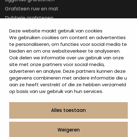
Grafsteen ruw en mat
Dubbele grafstenen
Korte grafstenen
Deze website maakt gebruik van cookies
Letterplaten
We gebruiken cookies om content en advertenties
te personaliseren, om functies voor social media te
Grafzerken kopen
bieden en om ons websiteverkeer te analyseren.
Ook delen we informatie over uw gebruik van onze
Direct naar
site met onze partners voor social media,
adverteren en analyse. Deze partners kunnen deze
Grafstenen
gegevens combineren met andere informatie die u
As artikelen
aan ze heeft verstrekt of die ze hebben verzameld
Urngrafmonumenten
op basis van uw gebruik van hun services.
Informatie
Over ons
Alles toestaan
Contact
Artea in de buurt
Weigeren