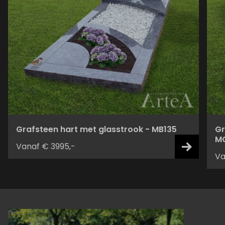
Grafsteen hart met glasstrook - MB135
Gr
M
Vanaf € 3995,-
Va