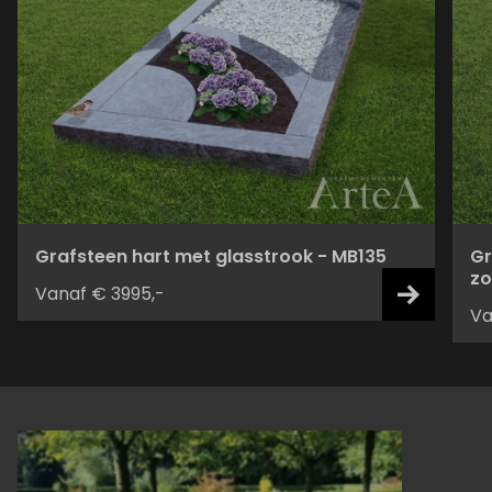
Grafsteen hart met glasstrook - MB135
Gr
zo
Vanaf € 3995,-
Va