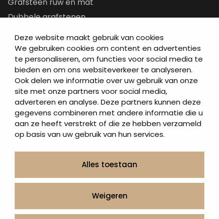
Grafsteen ruw en mat
Dubbele grafstenen
Korte grafstenen
Deze website maakt gebruik van cookies
Letterplaten
We gebruiken cookies om content en advertenties
te personaliseren, om functies voor social media te
Grafzerken kopen
bieden en om ons websiteverkeer te analyseren.
Ook delen we informatie over uw gebruik van onze
Direct naar
site met onze partners voor social media,
adverteren en analyse. Deze partners kunnen deze
Grafstenen
gegevens combineren met andere informatie die u
As artikelen
aan ze heeft verstrekt of die ze hebben verzameld
Urngrafmonumenten
op basis van uw gebruik van hun services.
Informatie
Over ons
Alles toestaan
Contact
Artea in de buurt
Weigeren
Onze werkwijze