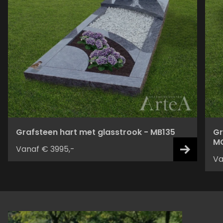
Grafsteen hart met glasstrook - MB135
Gr
M
Vanaf € 3995,-
Va