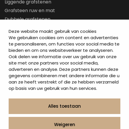
Liggende grafstenen
Grafsteen ruw en mat
Dubbele grafstenen
Korte grafstenen
Deze website maakt gebruik van cookies
Letterplaten
We gebruiken cookies om content en advertenties
te personaliseren, om functies voor social media te
Grafzerken kopen
bieden en om ons websiteverkeer te analyseren.
Ook delen we informatie over uw gebruik van onze
Direct naar
site met onze partners voor social media,
adverteren en analyse. Deze partners kunnen deze
Grafstenen
gegevens combineren met andere informatie die u
As artikelen
aan ze heeft verstrekt of die ze hebben verzameld
Urngrafmonumenten
op basis van uw gebruik van hun services.
Informatie
Over ons
Alles toestaan
Contact
Artea in de buurt
Weigeren