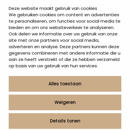
Korte grafstenen
Deze website maakt gebruik van cookies
Letterplaten
We gebruiken cookies om content en advertenties
te personaliseren, om functies voor social media te
Grafzerken kopen
bieden en om ons websiteverkeer te analyseren.
Ook delen we informatie over uw gebruik van onze
Direct naar
site met onze partners voor social media,
adverteren en analyse. Deze partners kunnen deze
Grafstenen
gegevens combineren met andere informatie die u
As artikelen
aan ze heeft verstrekt of die ze hebben verzameld
Urngrafmonumenten
op basis van uw gebruik van hun services.
Informatie
Over ons
Alles toestaan
Contact
Artea in de buurt
Weigeren
Onze werkwijze
Urnen en as sieraden webshop
Details tonen