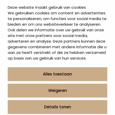
Korte grafstenen
Deze website maakt gebruik van cookies
Letterplaten
We gebruiken cookies om content en advertenties
te personaliseren, om functies voor social media te
Grafzerken kopen
bieden en om ons websiteverkeer te analyseren.
Ook delen we informatie over uw gebruik van onze
Direct naar
site met onze partners voor social media,
adverteren en analyse. Deze partners kunnen deze
Grafstenen
gegevens combineren met andere informatie die u
As artikelen
aan ze heeft verstrekt of die ze hebben verzameld
Urngrafmonumenten
op basis van uw gebruik van hun services.
Informatie
Over ons
Alles toestaan
Contact
Artea in de buurt
Weigeren
Onze werkwijze
Urnen en as sieraden webshop
Details tonen