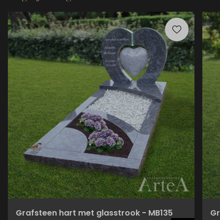
Grafsteen hart met glasstrook - MB135
Gr