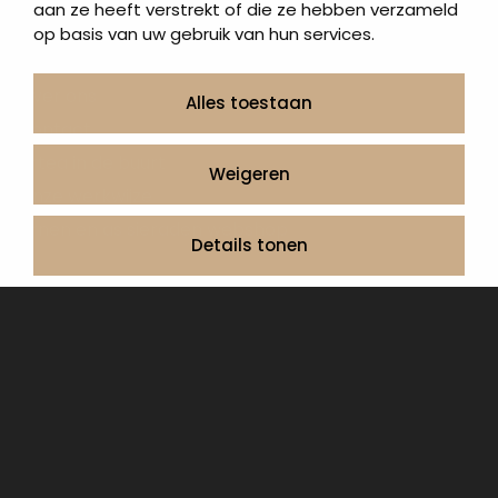
aan ze heeft verstrekt of die ze hebben verzameld
Urngrafmonumenten
op basis van uw gebruik van hun services.
Informatie
Over ons
Alles toestaan
Contact
Artea in de buurt
Weigeren
Onze werkwijze
Urnen en as sieraden webshop
Details tonen
Volg ons op:
© 2026 Artea Grafmonumenten
Privacy Policy