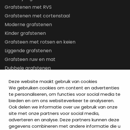
Grafstenen met RVS
Grafstenen met cortenstaal
Moderne grafstenen
Kinder grafstenen
Grafsteen met rotsen en keien
Liggende grafstenen
Grafsteen ruw en mat
Dubbele grafstenen
Korte grafstenen
Deze website maakt gebruik van cookies
Letterplaten
We gebruiken cookies om content en advertenties
Grafzerken kopen
te personaliseren, om functies voor social media te
bieden en om ons websiteverkeer te analyseren.
Ook delen we informatie over uw gebruik van onze
Direct naar
site met onze partners voor social media,
adverteren en analyse. Deze partners kunnen deze
Grafstenen
gegevens combineren met andere informatie die u
As artikelen