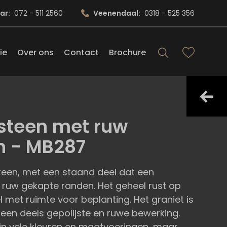
ar:
072 - 511 2560
Veenendaal:
0318 - 525 356
ie
Over ons
Contact
Brochure
fsteen met ruw
n - MB287
teen, met een staand deel dat een
 ruw gekapte randen. Het geheel rust op
 met ruimte voor beplanting. Het graniet is
n een deels gepolijste en ruwe bewerking.
in vele kleuren en maatvoeringen, maar