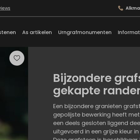
views
Alkma
stenen
As artikelen
Urngrafmonumenten
Informat
Bijzondere gra
gekapte rande
Een bijzondere granieten grafs
gepolijste bewerking heeft met
een deels gesloten liggend deel
uitgevoerd in een grijze kleur i
Deze grafsteen is beschikbaar 