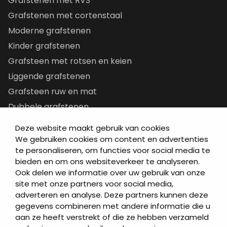
Grafstenen met RVS
Grafstenen met cortenstaal
Moderne grafstenen
Kinder grafstenen
Grafsteen met rotsen en keien
Liggende grafstenen
Grafsteen ruw en mat
Dubbele grafstenen
Korte grafstenen
Deze website maakt gebruik van cookies
Letterplaten
We gebruiken cookies om content en advertenties
te personaliseren, om functies voor social media te
Grafzerken kopen
bieden en om ons websiteverkeer te analyseren.
Ook delen we informatie over uw gebruik van onze
Direct naar
site met onze partners voor social media,
adverteren en analyse. Deze partners kunnen deze
Grafstenen
gegevens combineren met andere informatie die u
As artikelen
aan ze heeft verstrekt of die ze hebben verzameld