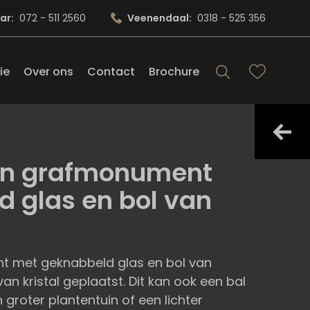
ar:
072 - 511 2560
Veenendaal:
0318 - 525 356
ie
Over ons
Contact
Brochure
rn grafmonument
 glas en bol van
 met geknabbeld glas en bol van
l van kristal geplaatst. Dit kan ook een bal
en groter plantentuin of een lichter