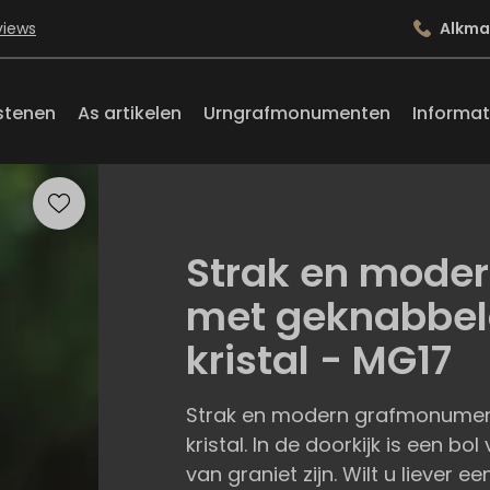
views
Alkma
stenen
As artikelen
Urngrafmonumenten
Informat
Strak en mode
met geknabbeld
kristal - MG17
Strak en modern grafmonument
kristal. In de doorkijk is een bo
van graniet zijn. Wilt u liever e