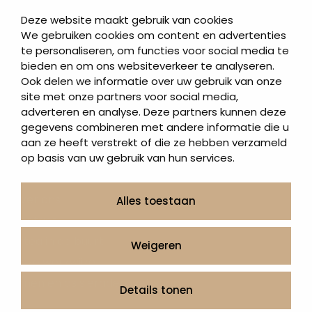
Korte grafstenen
Deze website maakt gebruik van cookies
Letterplaten
We gebruiken cookies om content en advertenties
te personaliseren, om functies voor social media te
Grafzerken kopen
bieden en om ons websiteverkeer te analyseren.
Ook delen we informatie over uw gebruik van onze
Direct naar
site met onze partners voor social media,
adverteren en analyse. Deze partners kunnen deze
Grafstenen
gegevens combineren met andere informatie die u
As artikelen
aan ze heeft verstrekt of die ze hebben verzameld
Urngrafmonumenten
op basis van uw gebruik van hun services.
Informatie
Over ons
Alles toestaan
Contact
Artea in de buurt
Weigeren
Onze werkwijze
Urnen en as sieraden webshop
Details tonen