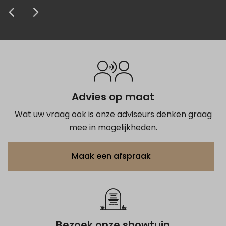
Anoniem
Anoniem
Anoniem
Anoniem
Anoniem
krijgen van het grafmonument.
prijs zeer concurrerend. Kortom de 5
afscheid.
Anoniem
Anoniem
Anoniem
sterren zijn zeker terecht.
Anoniem
Anoniem
Anoniem
Advies op maat
Wat uw vraag ook is onze adviseurs denken graag
mee in mogelijkheden.
Maak een afspraak
Bezoek onze showtuin