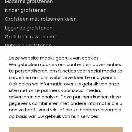
Moderne grafstenen
Kinder grafstenen
Grafsteen met rotsen en keien
Liggende grafstenen
Grafsteen ruw en mat
Dubbele grafstenen
Korte grafstenen
Deze website maakt gebruik van cookies
Letterplaten
We gebruiken cookies om content en advertenties
te personaliseren, om functies voor social media te
Grafzerken kopen
bieden en om ons websiteverkeer te analyseren.
Ook delen we informatie over uw gebruik van onze
Direct naar
site met onze partners voor social media,
adverteren en analyse. Deze partners kunnen deze
Grafstenen
gegevens combineren met andere informatie die u
As artikelen
aan ze heeft verstrekt of die ze hebben verzameld
Urngrafmonumenten
op basis van uw gebruik van hun services.
Informatie