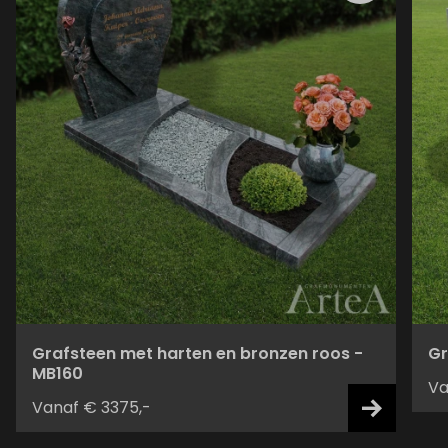
Grafsteen met harten en bronzen roos -
Gr
MB160
Va
Vanaf € 3375,-