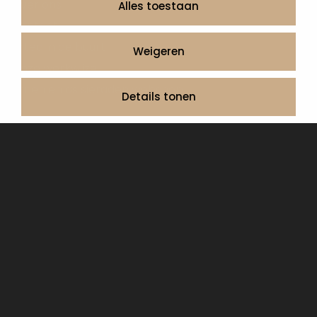
Over ons
Alles toestaan
Contact
Artea in de buurt
Weigeren
Onze werkwijze
Urnen en as sieraden webshop
Details tonen
Volg ons op:
© 2026 Artea Grafmonumenten
Privacy Policy
Algemene voorwaarden, service en garantie
Cookie Declaration