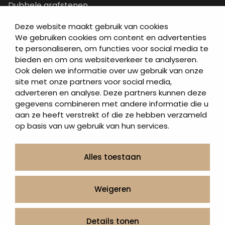
Dubbele grafstenen
Korte grafstenen
Deze website maakt gebruik van cookies
Letterplaten
We gebruiken cookies om content en advertenties
te personaliseren, om functies voor social media te
Grafzerken kopen
bieden en om ons websiteverkeer te analyseren.
Ook delen we informatie over uw gebruik van onze
Direct naar
site met onze partners voor social media,
adverteren en analyse. Deze partners kunnen deze
Grafstenen
gegevens combineren met andere informatie die u
As artikelen
aan ze heeft verstrekt of die ze hebben verzameld
Urngrafmonumenten
op basis van uw gebruik van hun services.
Informatie
Over ons
Alles toestaan
Contact
Artea in de buurt
Weigeren
Onze werkwijze
Urnen en as sieraden webshop
Details tonen