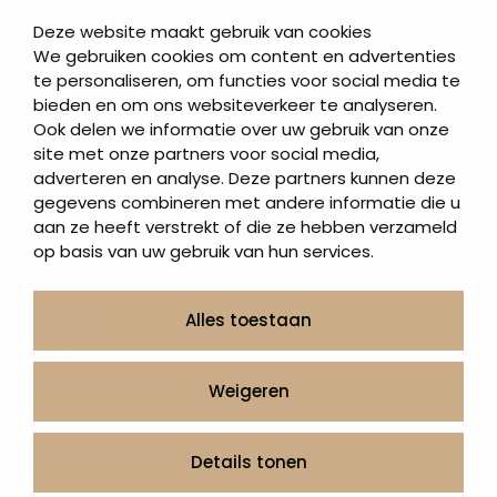
Korte grafstenen
Deze website maakt gebruik van cookies
Letterplaten
We gebruiken cookies om content en advertenties
te personaliseren, om functies voor social media te
Grafzerken kopen
bieden en om ons websiteverkeer te analyseren.
Ook delen we informatie over uw gebruik van onze
Direct naar
site met onze partners voor social media,
adverteren en analyse. Deze partners kunnen deze
Grafstenen
gegevens combineren met andere informatie die u
As artikelen
aan ze heeft verstrekt of die ze hebben verzameld
Urngrafmonumenten
op basis van uw gebruik van hun services.
Informatie
Over ons
Alles toestaan
Contact
Artea in de buurt
Weigeren
Onze werkwijze
Urnen en as sieraden webshop
Details tonen