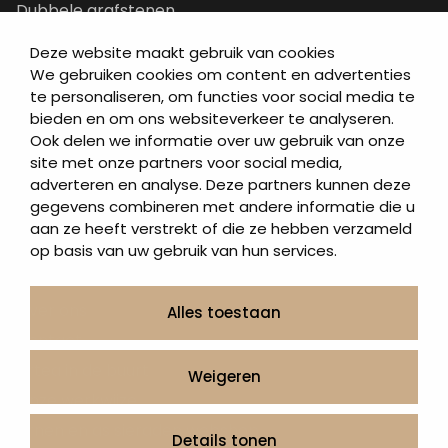
Dubbele grafstenen
Korte grafstenen
Deze website maakt gebruik van cookies
Letterplaten
We gebruiken cookies om content en advertenties
te personaliseren, om functies voor social media te
Grafzerken kopen
bieden en om ons websiteverkeer te analyseren.
Ook delen we informatie over uw gebruik van onze
Direct naar
site met onze partners voor social media,
adverteren en analyse. Deze partners kunnen deze
Grafstenen
gegevens combineren met andere informatie die u
As artikelen
aan ze heeft verstrekt of die ze hebben verzameld
Urngrafmonumenten
op basis van uw gebruik van hun services.
Informatie
Over ons
Alles toestaan
Contact
Artea in de buurt
Weigeren
Onze werkwijze
Urnen en as sieraden webshop
Details tonen