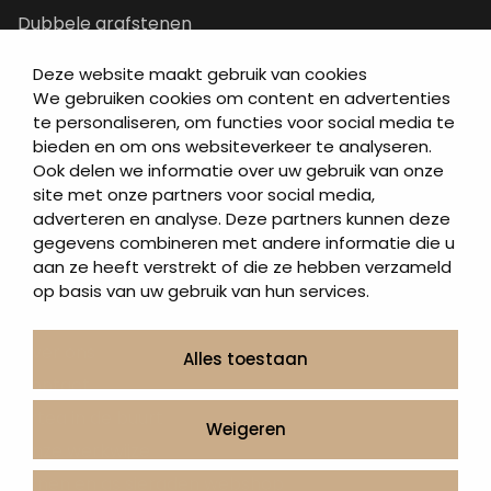
Dubbele grafstenen
Korte grafstenen
Deze website maakt gebruik van cookies
Letterplaten
We gebruiken cookies om content en advertenties
Grafzerken kopen
te personaliseren, om functies voor social media te
bieden en om ons websiteverkeer te analyseren.
Ook delen we informatie over uw gebruik van onze
Direct naar
site met onze partners voor social media,
adverteren en analyse. Deze partners kunnen deze
Grafstenen
gegevens combineren met andere informatie die u
As artikelen
aan ze heeft verstrekt of die ze hebben verzameld
Urngrafmonumenten
op basis van uw gebruik van hun services.
Informatie
Over ons
Alles toestaan
Contact
Artea in de buurt
Weigeren
Onze werkwijze
Urnen en as sieraden webshop