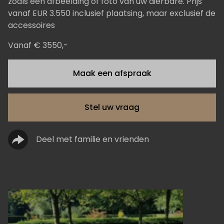
zoals een afbeelding of foto van uw dierbare. Prijs
vanaf EUR 3.550 inclusief plaatsing, maar exclusief de
accessoires
Vanaf € 3550,-
Maak een afspraak
Stel uw vraag
Deel met familie en vrienden
Zojuist het grafmonument in Doorn
Wij willen u laten weten dat wij zeer