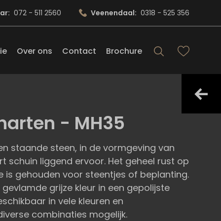
ar:
072 - 511 2560
Veenendaal:
0318 - 525 356
ie
Over ons
Contact
Brochure
harten - MH35
en staande steen, in de vormgeving van
t schuin liggend ervoor. Het geheel rust op
e is gehouden voor steentjes of beplanting.
 gevlamde grijze kleur in een gepolijste
schikbaar in vele kleuren en
iverse combinaties mogelijk.